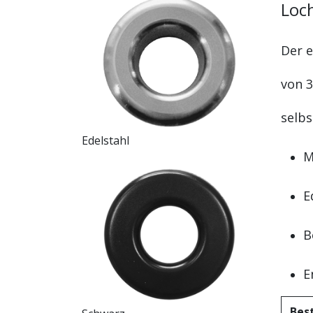
Loch
Der e
von 
selbs
Edelstahl
M
E
B
E
Best