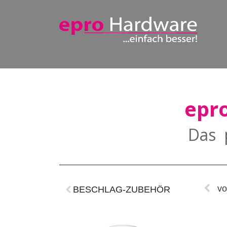
Absturzsicherungen
Modulares Türgriffsys
epr
Das 
vo
BESCHLAG-ZUBEHÖR