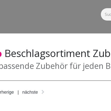
tem
Beschlagsortiment
Service
News
Downloads
Kontak
o
Beschlagsortiment Zu
passende Zubehör für jeden B
rherige
|
nächste