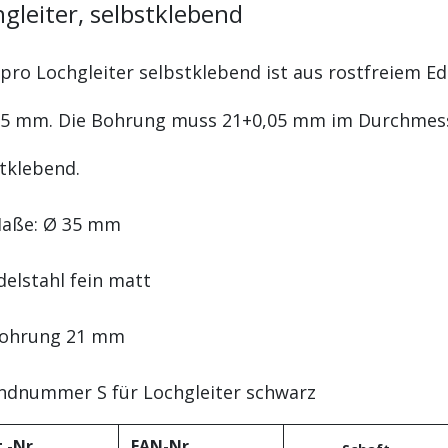
gleiter, selbstklebend
pro Lochgleiter selbstklebend ist aus rostfreiem E
35 mm. Die Bohrung muss 21+0,05 mm im Durchmesser
tklebend.
aße: Ø 35 mm
delstahl fein matt
ohrung 21 mm
ndnummer S für Lochgleiter schwarz
.-Nr.
EAN-Nr.