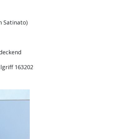
h Satinato)
rdeckend
lgriff 163202