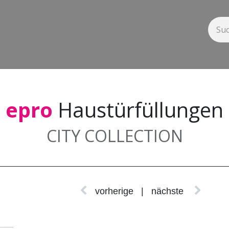
tem
Beschlagsortiment
Service
News
Downloads
Kontak
epro
Haustürfüllungen
CITY COLLECTION
vorherige
| nächste